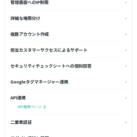
10個
管理画面へのIP制限
-
管理
-
詳細な権限分け
-
詳細
-
複数アカウント作成
-
複数
-
担当カスタマーサクセスによるサポート
-
担当
-
セキュリティチェックシートへの個別回答
-
セキ
-
Googleタグマネージャー連携
-
Go
-
API連携
-
API
API専用ページ
A
-
二要素認証
-
二要