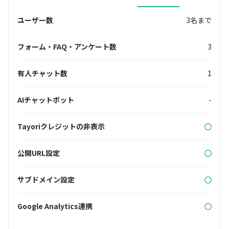
名まで
ユーザー数
3名まで
ユー
無制限
フォーム・FAQ・アンケート数
3
フォ
3
有人チャット数
1
有人
無制限
AIチャットボット
-
AI
Tayoriクレジットの非表示
Ta
公開URL設定
公開
サブドメイン設定
サブ
Google Analytics連携
Goog